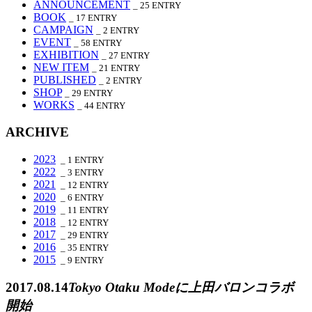
ANNOUNCEMENT
_ 25
ENTRY
BOOK
_ 17
ENTRY
CAMPAIGN
_ 2
ENTRY
EVENT
_ 58
ENTRY
EXHIBITION
_ 27
ENTRY
NEW ITEM
_ 21
ENTRY
PUBLISHED
_ 2
ENTRY
SHOP
_ 29
ENTRY
WORKS
_ 44
ENTRY
ARCHIVE
2023
_ 1
ENTRY
2022
_ 3
ENTRY
2021
_ 12
ENTRY
2020
_ 6
ENTRY
2019
_ 11
ENTRY
2018
_ 12
ENTRY
2017
_ 29
ENTRY
2016
_ 35
ENTRY
2015
_ 9
ENTRY
2017.08.14
Tokyo Otaku Modeに上田バロンコラボ
開始