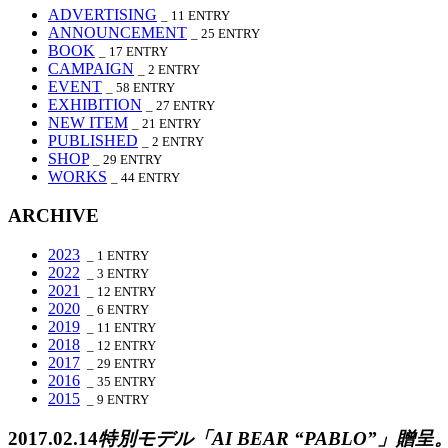
ADVERTISING
_ 11
ENTRY
ANNOUNCEMENT
_ 25
ENTRY
BOOK
_ 17
ENTRY
CAMPAIGN
_ 2
ENTRY
EVENT
_ 58
ENTRY
EXHIBITION
_ 27
ENTRY
NEW ITEM
_ 21
ENTRY
PUBLISHED
_ 2
ENTRY
SHOP
_ 29
ENTRY
WORKS
_ 44
ENTRY
ARCHIVE
2023
_ 1
ENTRY
2022
_ 3
ENTRY
2021
_ 12
ENTRY
2020
_ 6
ENTRY
2019
_ 11
ENTRY
2018
_ 12
ENTRY
2017
_ 29
ENTRY
2016
_ 35
ENTRY
2015
_ 9
ENTRY
2017.02.14
特別モデル「AI BEAR “PABLO”」