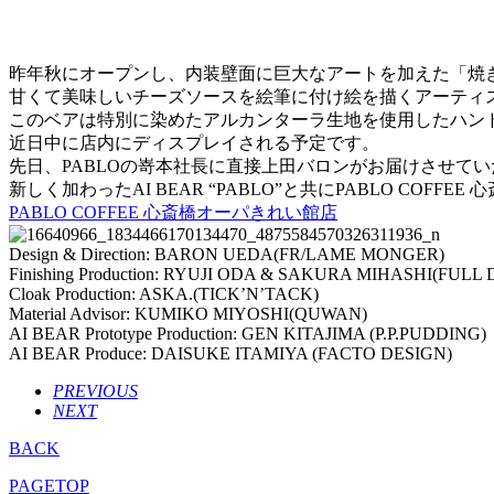
昨年秋にオープンし、内装壁面に巨大なアートを加えた「焼きた
甘くて美味しいチーズソースを絵筆に付け絵を描くアーティストベア
このベアは特別に染めたアルカンターラ生地を使用したハン
近日中に店内にディスプレイされる予定です。
先日、PABLOの嵜本社長に直接上田バロンがお届けさせて
新しく加わったAI BEAR “PABLO”と共にPABLO COF
PABLO COFFEE 心斎橋オーパきれい館店
Design & Direction: BARON UEDA(FR/LAME MONGER)
Finishing Production: RYUJI ODA & SAKURA MIHASHI(FUL
Cloak Production: ASKA.(TICK’N’TACK)
Material Advisor: KUMIKO MIYOSHI(QUWAN)
AI BEAR Prototype Production: GEN KITAJIMA (P.P.PUDDING)
AI BEAR Produce: DAISUKE ITAMIYA (FACTO DESIGN)
PREVIOUS
NEXT
BACK
PAGETOP